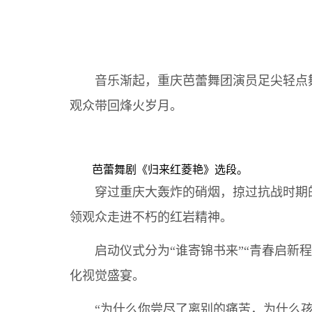
音乐渐起，重庆芭蕾舞团演员足尖轻点舞
观众带回烽火岁月。
芭蕾舞剧《归来红菱艳》选段。
穿过重庆大轰炸的硝烟，掠过抗战时期的
领观众走进不朽的红岩精神。
启动仪式分为“谁寄锦书来”“青春启新程
化视觉盛宴。
“为什么你尝尽了离别的痛苦，为什么孩