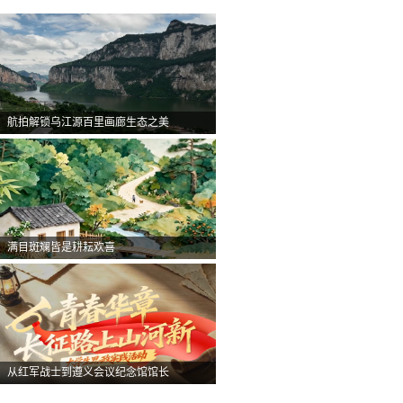
航拍解锁乌江源百里画廊生态之美
满目斑斓皆是耕耘欢喜
从红军战士到遵义会议纪念馆馆长