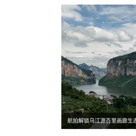
航拍解锁乌江源百里画廊生