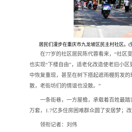
居民们漫步在重庆市九龙坡区民主村社区。(
在77岁的社区居民陈代蓉看来，“社区变
也实现“下楼自由”，适老化改造使老旧小
中恢复重现，甚至在树下搭起遮雨棚剪发的
散，老街坊们的情谊也没散。”
一条街巷，一方屋檐，承载着百姓最踏实的
万套，1.7亿多住房困难群众圆了安居梦；改
领衔记者：刘伟