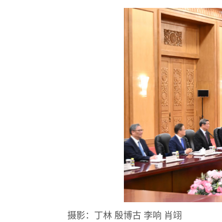
摄影：丁林 殷博古 李响 肖翊