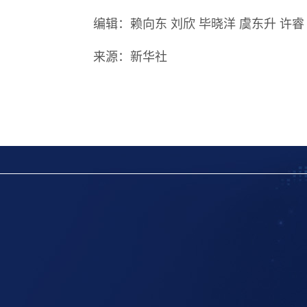
编辑：赖向东 刘欣 毕晓洋 虞东升 许睿
来源：新华社