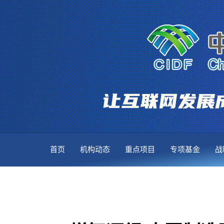
首页
机构动态
重点项目
专项基金
战