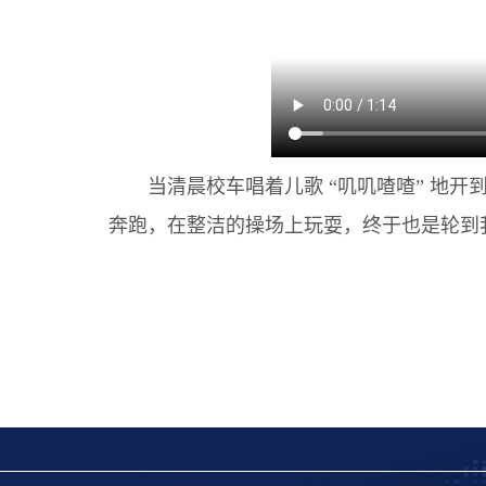
当清晨校车唱着儿歌 “叽叽喳喳” 地开
奔跑，在整洁的操场上玩耍，终于也是轮到