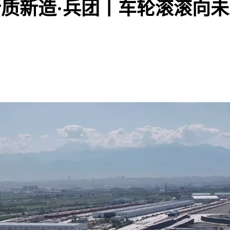
新质新造·兵团丨车轮滚滚向未