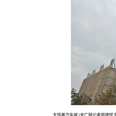
天恒基汽车城 (央广网记者郭璁悦 