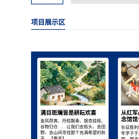
项目展示区
满目斑斓皆是耕耘欢喜
从红军
念馆馆
金风荐爽、丹桂飘香、银杏挂枝、
谷物归仓……让我们去街头、去田
长征胜利
野、去山间寻找那个充满希望的秋
年学子于
天。【
更多
】