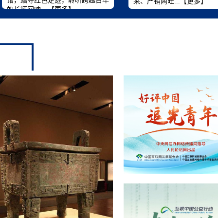
馆，踏寻红色足迹，聆听跨越百年
来、产销两旺...【
更多
】
的长征回响。【
更多
】