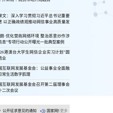
荣文：深入学习贯彻习近平总书记重要
述 以正确政绩观推动网信事业高质量发
清朗·优化营商网络环境 整治恶意炒作涉
信息”专项行动公开曝光一批典型案例
2026港澳台大学生网信企业实习计划”圆
结业
国互联网发展基金会：公益事业全面融
日常生活数字肌理
国互联网发展基金会召开第二届理事会
学技术奖励大会两院院士大会中国科协第十一次全国代表大会在京召开
》公开征求意见的通知
国家网信办、公安部联合公布《小型个
十二次会议
》公开征求意见的通知
国家网信办、公安部联合公布《小型个
》公开征求意见的通知
国家网信办、公安部联合公布《小型个
更多