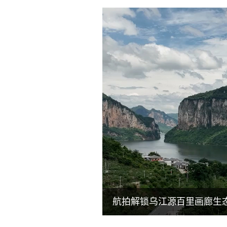
航拍解锁乌江源百里画廊生