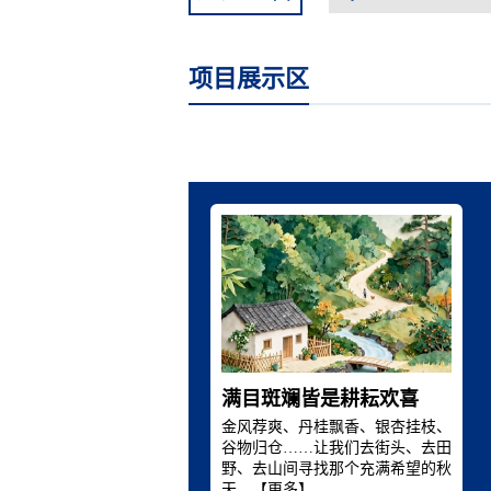
项目展示区
满目斑斓皆是耕耘欢喜
金风荐爽、丹桂飘香、银杏挂枝、
谷物归仓……让我们去街头、去田
野、去山间寻找那个充满希望的秋
天。【
更多
】