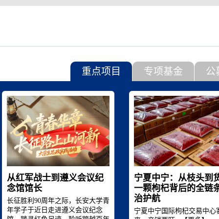
重点项目
专项基金
公
从红军战士到遵义会议纪
宁夏中宁：从枝头到
念馆馆长
一颗枸杞背后的全链
治护航
长征胜利90周年之际，长安大学青
年学子于近日走进遵义会议纪念
宁夏中宁国际枸杞交易中心