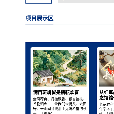
项目展示区
满目斑斓皆是耕耘欢喜
从红军
念馆馆
金风荐爽、丹桂飘香、银杏挂枝、
谷物归仓……让我们去街头、去田
长征胜利
野、去山间寻找那个充满希望的秋
年学子于
天。【
更多
】