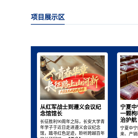
项目展示区
从红军战士到遵义会议纪
宁夏中
念馆馆长
一颗枸
治护航
长征胜利90周年之际，长安大学青
年学子于近日走进遵义会议纪念
宁夏中宁
馆，踏寻红色足迹，聆听跨越百年
来、产销两